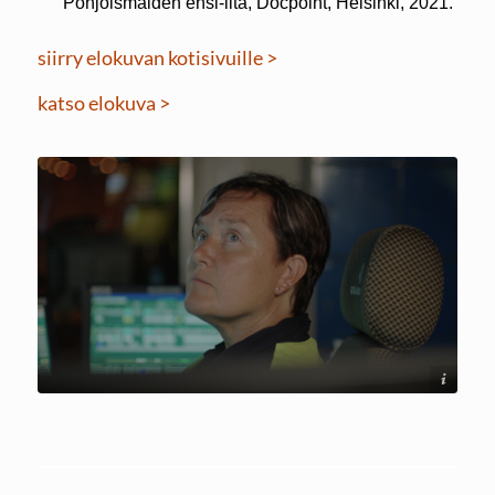
Pohjoismaiden ensi-ilta, Docpoint, Helsinki, 2021.
siirry elokuvan kotisivuille >
katso elokuva >
Soile Mottisenkangas