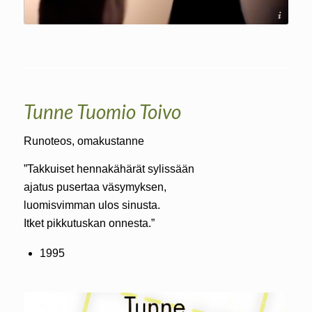
Soile Mottisenkangas
Tunne Tuomio Toivo
Runoteos, omakustanne
”Takkuiset hennakähärät sylissään
ajatus pusertaa väsymyksen,
luomisvimman ulos sinusta.
Itket pikkutuskan onnesta.”
1995