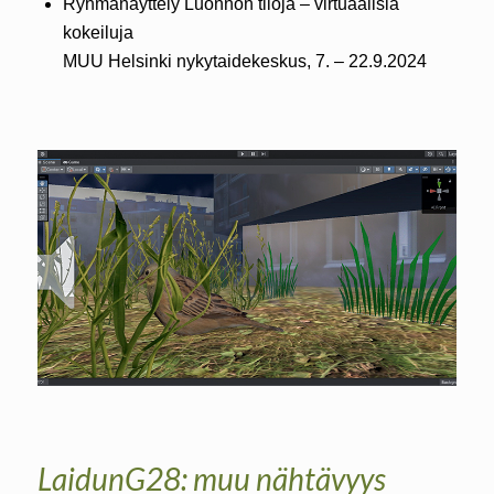
Ryhmänäyttely Luonnon tiloja – virtuaalisia
kokeiluja
MUU Helsinki nykytaidekeskus, 7. – 22.9.2024
LaidunG28: muu nähtävyys