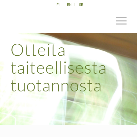
FI
EN
SE
Otteita
taiteellisesta
tuotannosta