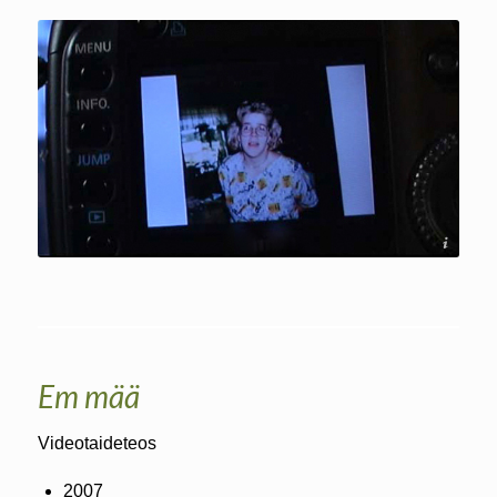
Soile Mottisenkangas
Em mää
Videotaideteos
2007