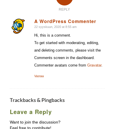
REPLY
A WordPress Commenter
22 syyskuun, 2020 at 8:55 am
says:
Hi, this is a comment.
To get started with moderating, editing,
and deleting comments, please visit the
Comments screen in the dashboard.
Commenter avatars come from
Gravatar
.
Vastaa
Trackbacks & Pingbacks
Leave a Reply
Want to join the discussion?
Feel free to contribute!